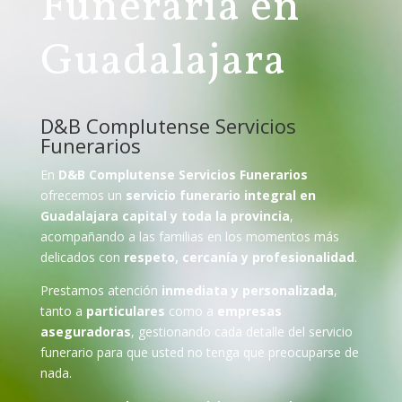
Funeraria en
Guadalajara
D&B Complutense Servicios
Funerarios
En
D&B Complutense Servicios Funerarios
ofrecemos un
servicio funerario integral en
Guadalajara capital y toda la provincia
,
acompañando a las familias en los momentos más
delicados con
respeto, cercanía y profesionalidad
.
Prestamos atención
inmediata y personalizada
,
tanto a
particulares
como a
empresas
aseguradoras
, gestionando cada detalle del servicio
funerario para que usted no tenga que preocuparse de
nada.