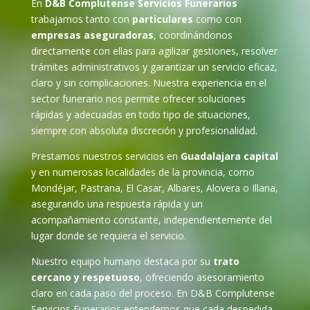
En
D&B Complutense Servicios Funerarios
trabajamos tanto con
particulares
como con
empresas aseguradoras
, coordinándonos
directamente con ellas para agilizar gestiones, resolver
trámites administrativos y garantizar un servicio eficaz,
claro y sin complicaciones. Nuestra experiencia en el
sector funerario nos permite ofrecer soluciones
rápidas y adecuadas en todo tipo de situaciones,
siempre con absoluta discreción y profesionalidad.
Prestamos nuestros servicios en
Guadalajara capital
y en numerosas localidades de la provincia, como
Mondéjar, Pastrana, El Casar, Albares, Alovera o Illana,
asegurando una respuesta rápida y un
acompañamiento constante, independientemente del
lugar donde se requiera el servicio.
Nuestro equipo humano destaca por su
trato
cercano y respetuoso
, ofreciendo asesoramiento
claro en cada paso del proceso. En D&B Complutense
Servicios Funerarios entendemos que cada despedida