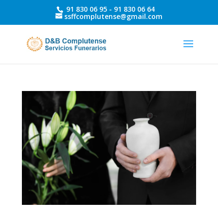
91 830 06 95 -
91 830 06 64
ssffcomplutense@gmail.com