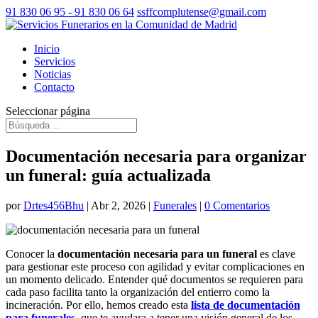
91 830 06 95 -
91 830 06 64
ssffcomplutense@gmail.com
Inicio
Servicios
Noticias
Contacto
Seleccionar página
Documentación necesaria para organizar
un funeral: guía actualizada
por
Drtes456Bhu
|
Abr 2, 2026
|
Funerales
|
0 Comentarios
Conocer la
documentación necesaria para un funeral
es clave
para gestionar este proceso con agilidad y evitar complicaciones en
un momento delicado. Entender qué documentos se requieren para
cada paso facilita tanto la organización del entierro como la
incineración.
Por ello, hemos creado esta
lista de documentación
para funerales
,
que te ayudara a
tener una visión general de los