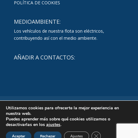
POLÍTICA DE COOKIES
MEDIOAMBIENTE:
Los vehículos de nuestra flota son eléctricos,
contribuyendo así con el medio ambiente.
AÑADIR A CONTACTOS:
Inicio
Servicios
Noticias
Contacto
Utilizamos cookies para ofrecerte la mejor experiencia en
nuestra web.
Puedes aprender más sobre qué cookies utilizamos o
desactivarlas en los
ajustes
.
Diseño
Mediterranea Services
| Copyright-2021
Cerrar el banner de 
Aceptar
Rechazar
Ajustes
funerariadybcomplutense.com